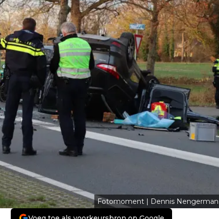
Fotomoment | Dennis Nengerman
Voeg toe als voorkeursbron op Google