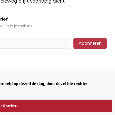
eweg blijft voorlopig dicht.
rief
elen in je mailbox
Abonneren
Volgend artikel
FEESTAVOND VAN AANNEMERSBEDRIJF
ordeeld op dezelfde dag, door dezelfde rechter
HOEK VOL HULDIGINGEN ÉN BIJZONDER
AFSCHEID: PENSIOEN VOOR ANDRÉ
HOEK
rtikelen