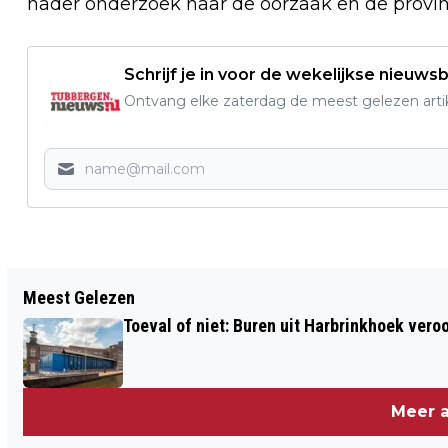
nader onderzoek naar de oorzaak en de provinci
Schrijf je in voor de wekelijkse nieuwsb
Ontvang elke zaterdag de meest gelezen artik
Vorig artikel
Meest Gelezen
OP HET MATJE - OPINIE
Toeval of niet: Buren uit Harbrinkhoek vero
Meer a