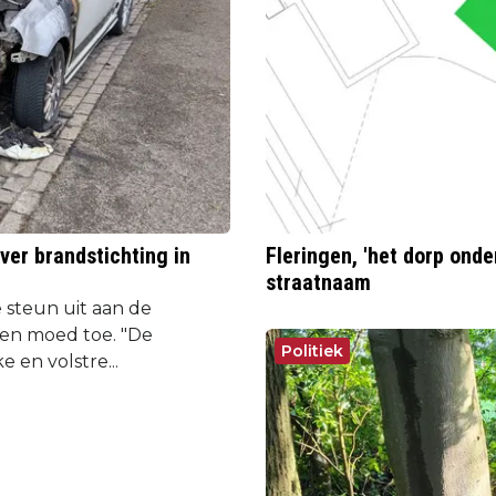
er brandstichting in
Fleringen, 'het dorp onde
straatnaam
 steun uit aan de
 en moed toe. "De
Politiek
e en volstre...