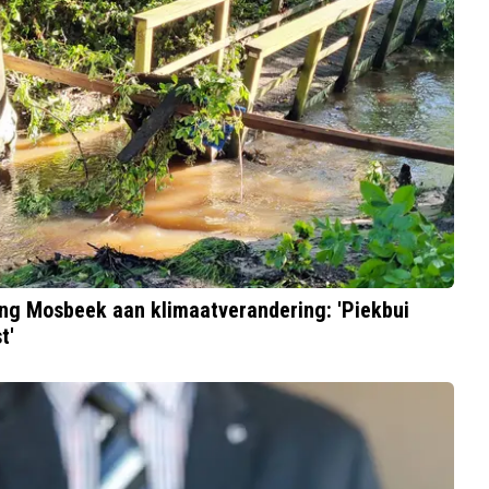
ing Mosbeek aan klimaatverandering: 'Piekbui
t'