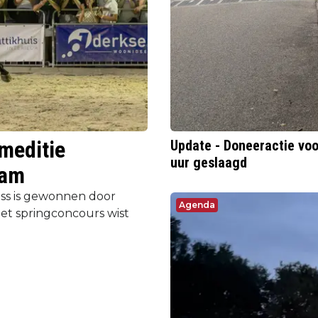
umeditie
Update - Doneeractie voo
uur geslaagd
aam
ass is gewonnen door
Agenda
het springconcours wist