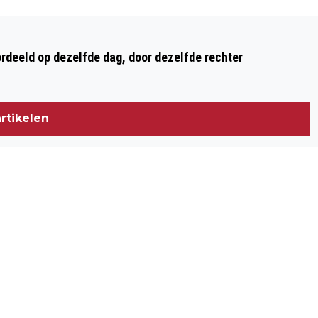
Volgend artikel
HENK LINNEMAN BENOEMD TOT
ordeeld op dezelfde dag, door dezelfde rechter
PAPSLEEF VAN HET JAAR: 'EEN MAN DIE
ALLES DOET MET HUMOR EN HART'
rtikelen