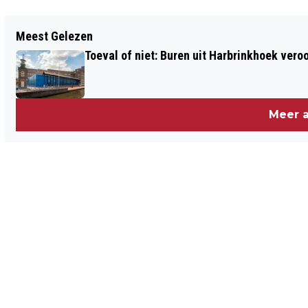
Vorig artikel
Meest Gelezen
RESTAURANT IN GEESTEREN
Toeval of niet: Buren uit Harbrinkhoek vero
GENOMINEERD VOOR STARTERSPRIJS
Meer a