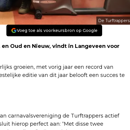
De Turftrappers
Voeg toe als voorkeursbron op Google
 en Oud en Nieuw, vindt in Langeveen voor
ijks groeien, met vorig jaar een record van
telijke editie van dit jaar belooft een succes te
van carnavalsvereniging de Turftrappers actief
uit hierop perfect aan: “Met disse twee