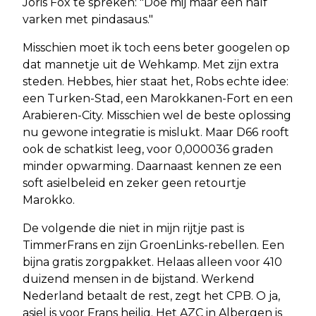
Joris Fox te spreken: "Doe mij maar een half
varken met pindasaus."
Misschien moet ik toch eens beter googelen op
dat mannetje uit de Wehkamp. Met zijn extra
steden. Hebbes, hier staat het, Robs echte idee:
een Turken-Stad, een Marokkanen-Fort en een
Arabieren-City. Misschien wel de beste oplossing
nu gewone integratie is mislukt. Maar D66 rooft
ook de schatkist leeg, voor 0,000036 graden
minder opwarming. Daarnaast kennen ze een
soft asielbeleid en zeker geen retourtje
Marokko.
De volgende die niet in mijn rijtje past is
TimmerFrans en zijn GroenLinks-rebellen. Een
bijna gratis zorgpakket. Helaas alleen voor 410
duizend mensen in de bijstand. Werkend
Nederland betaalt de rest, zegt het CPB. O ja,
asiel is voor Frans heilig. Het AZC in Albergen is