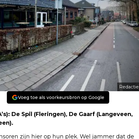
Redactie
Voeg toe als voorkeursbron op Google
’s): De Spil (Fleringen), De Gaarf (Langeveen,
een).
nsoren zijn hier op hun plek. Wel jammer dat de