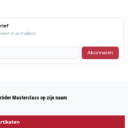
rief
elen in je mailbox
Abonneren
Volgend artikel
EERSTE GROTE TWENTSE
hröder Masterclass op zijn naam
CARNAVALSOPTOCHT SUCCESVOL
VERLOPEN IN LANGEVEEN
rtikelen