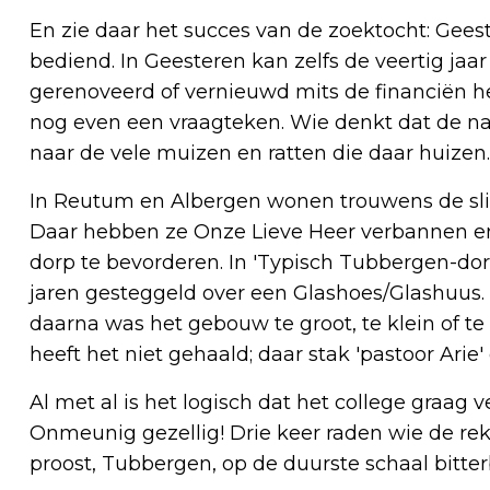
En zie daar het succes van de zoektocht: Ge
bediend. In Geesteren kan zelfs de veertig jaa
gerenoveerd of vernieuwd mits de financiën het
nog even een vraagteken. Wie denkt dat de naa
naar de vele muizen en ratten die daar huizen.
In Reutum en Albergen wonen trouwens de sl
Daar hebben ze Onze Lieve Heer verbannen en 
dorp te bevorderen. In 'Typisch Tubbergen-dor
jaren gesteggeld over een Glashoes/Glashuus. 
daarna was het gebouw te groot, te klein of te
heeft het niet gehaald; daar stak 'pastoor Arie'
Al met al is het logisch dat het college graag v
Onmeunig gezellig! Drie keer raden wie de reke
proost, Tubbergen, op de duurste schaal bitte