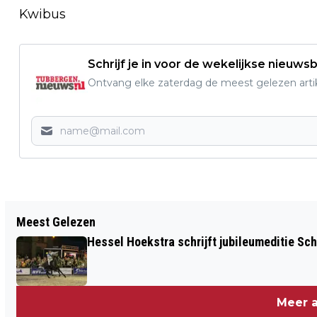
Kwibus
Schrijf je in voor de wekelijkse nieuwsb
Ontvang elke zaterdag de meest gelezen artik
Vorig artikel
Meest Gelezen
WANDELING PRÉHISTORIE, VAN STEEN-
Hessel Hoekstra schrijft jubileumeditie Sc
TOT IJZERTIJD DOOR HET DAL VAN DE
MOSBEEK
Meer a