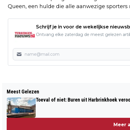
Queen, een hulde die alle aanwezige sporter
Schrijf je in voor de wekelijkse nieuwsb
Ontvang elke zaterdag de meest gelezen artik
Vorig artikel
Meest Gelezen
PRIJZENGELD VOOR EERSTE TWENTSE
Toeval of niet: Buren uit Harbrinkhoek vero
CARNAVALSOPTOCHT NAAR
RECORDHOOGTE: TURVENDORP WACHT
DUIZENDEN BEZOEKERS
Meer a