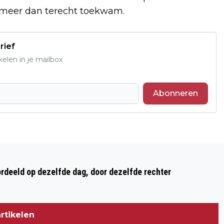
s meer dan terecht toekwam.
rief
elen in je mailbox
Abonneren
Volgend artikel
VOGELS TELLEN - COLUMN
ordeeld op dezelfde dag, door dezelfde rechter
rtikelen