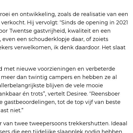
oei en ontwikkeling, zoals de realisatie van een
rkocht. Hij vervolgt: “Sinds de opening in 2021
r Twentse gastvrijheid, kwaliteit en een
, even een schouderklopje daar, of zoiets
kers verwelkomen, ik denk daardoor. Het slaat
eid met nieuwe voorzieningen en verbeterde
oor meer dan twintig campers en hebben ze al
erbelangrijkste blijven de vele mooie
kbaar én trots”, vertelt Desiree. “Reensboer
e gastbeoordelingen, tot de top vijf van beste
st niet.”
 van twee tweepersoons trekkershutten. Ideaal
sers die een tijdelijke slaapplek nodig hebben.