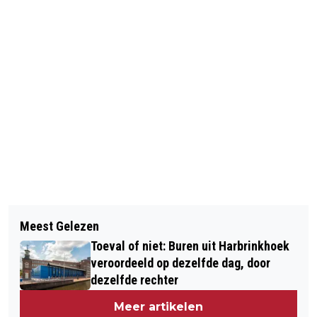
Vorig artikel
Volgend artikel
OPEN REPETITIE BIJ
Meest Gelezen
POLITIE ONDERZOEKT EXPLOSIE BIJ
TONEELVERENIGING KLAT: "IEDEREEN
Toeval of niet: Buren uit Harbrinkhoek
WONING IN TUBBERGEN: 'KINDEREN
IS WELKOM, ONGEACHT LEEFTIJD OF
veroordeeld op dezelfde dag, door
SCHROKKEN ERVAN'
dezelfde rechter
ERVARING"
Meer artikelen