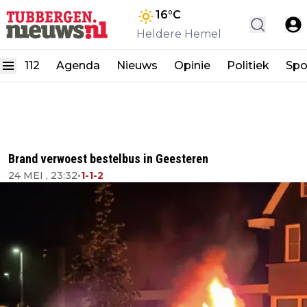
16
°C
Heldere Hemel
112
Agenda
Nieuws
Opinie
Politiek
Spo
Brand verwoest bestelbus in Geesteren
24 MEI , 23:32
•
1-1-2