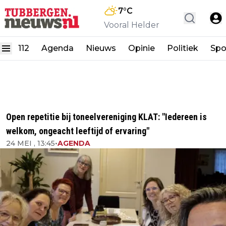
7
°C
Vooral Helder
112
Agenda
Nieuws
Opinie
Politiek
Spo
Open repetitie bij toneelvereniging KLAT: "Iedereen is
welkom, ongeacht leeftijd of ervaring"
24 MEI , 13:45
•
AGENDA