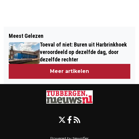
Vorig artikel
Volgend artikel
GEMENGD DOUCHEN - COLUMN
Meest Gelezen
BRAND VERWOEST BESTELBUS IN
Toeval of niet: Buren uit Harbrinkhoek
GEESTEREN
veroordeeld op dezelfde dag, door
dezelfde rechter
Meer artikelen
Powered by Newsifier