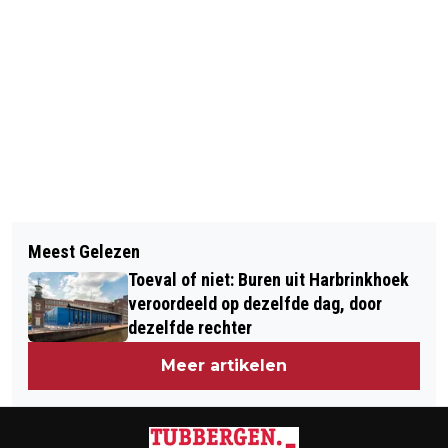
Vorig artikel
Volgend artikel
'GULZIGE GERRIT' - COLUMN
Meest Gelezen
TUBBERGEN MET 'T GAT AN DE
Toeval of niet: Buren uit Harbrinkhoek
GROOND - COLUMN
veroordeeld op dezelfde dag, door
dezelfde rechter
Meer artikelen