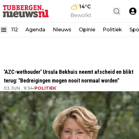
14
°C
Bewolkt
112
Agenda
Nieuws
Opinie
Politiek
Spo
'AZC-wethouder' Ursula Bekhuis neemt afscheid en blikt
terug: "Bedreigingen mogen nooit normaal worden"
03 JUN , 9:34
•
POLITIEK