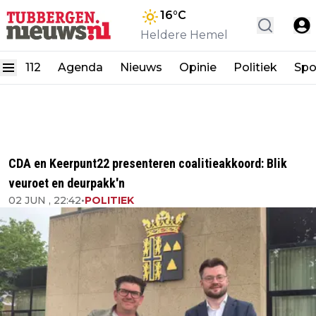
16
°C
Heldere Hemel
112
Agenda
Nieuws
Opinie
Politiek
Spo
CDA en Keerpunt22 presenteren coalitieakkoord: Blik
veuroet en deurpakk'n
02 JUN , 22:42
•
POLITIEK