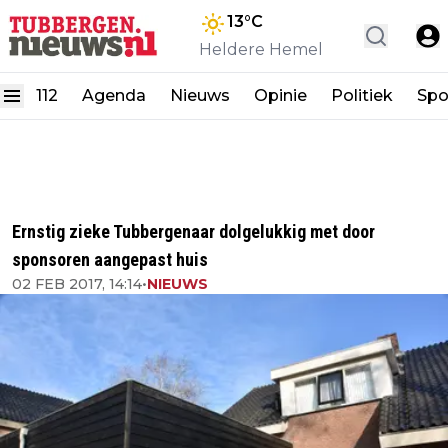
13
°C
Heldere Hemel
112
Agenda
Nieuws
Opinie
Politiek
Spo
Ernstig zieke Tubbergenaar dolgelukkig met door
sponsoren aangepast huis
02 FEB 2017, 14:14
•
NIEUWS