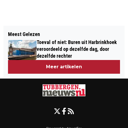
Vorig artikel
Volgend artikel
HOOGHEDEN VAN DE SPEKSCHEETERS
Meest Gelezen
CELSTRAF WEGENS POGING TOT
OP KRAAMBEZOEK BIJ
Toeval of niet: Buren uit Harbrinkhoek
DOODSLAG OP DE BUURVROUW
EERSTGEBORENE
veroordeeld op dezelfde dag, door
dezelfde rechter
Meer artikelen