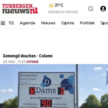
21
°C
Heldere Hemel
112
Agenda
Nieuws
Opinie
Politiek
Spo
Gemengd douchen - Column
23 MEI , 11:21
•
OPINIE